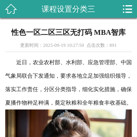



课程设置分类三
首页
关于我们
性色一区二区三区无打码 MBA智库
课程设置
更新时间：2025-09-19 10:27:50 点击次数：
891
新闻动态
近日，农业农村部、水利部、应急管理部、中国
成功案例
气象局联合下发通知，要求各地立足加强组织领导，
行业资讯
落实工作责任，分区分类指导，细化实化措施，确保
夏播作物种足种满，奠定秋粮和全年粮食丰收基础。
教学成果
在线留言
联系我们