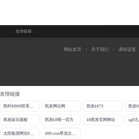
友情链接：
网站首页
/
关于我们
/
课程设置
友情链接
凯时KB88联系联系方式
凯发网址网
凯发k873
凯发
凯发娱乐旗舰
凯发k8唯一官方
k8凯发官网网址
ag8
太阳集团网址8722
d88.com尊龙注册网址