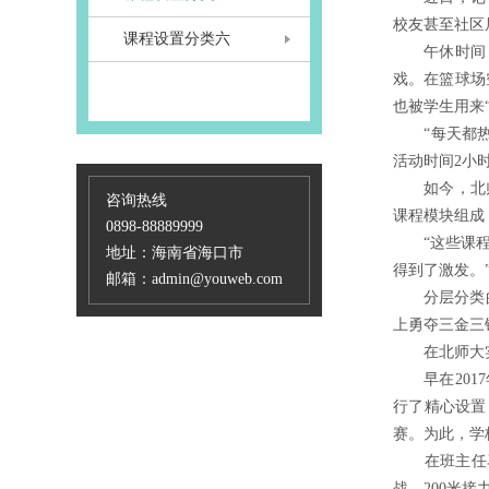
校友甚至社区
课程设置分类六
午休时间，
戏。在篮球场
也被学生用来
“每天都热闹
活动时间2小
如今，北师
咨询热线
课程模块组成
0898-88889999
“这些课程既
地址：海南省海口市
得到了激发。
邮箱：admin@youweb.com
分层分类的课
上勇夺三金三
在北师大实验
早在2017
行了精心设置
赛。为此，学
在班主任马坤
战，200米