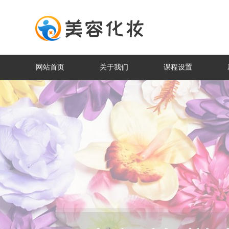
网站首页
关于我们
课程设置