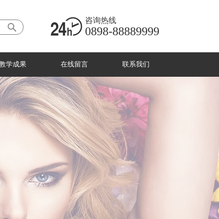
咨询热线
0898-88889999
教学成果
在线留言
联系我们