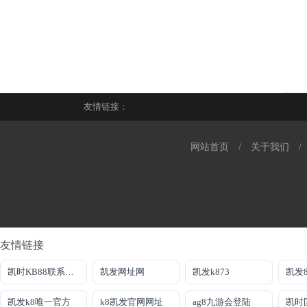
友情链接：
网站首页
/
关于我们
/
友情链接
凯时KB88联系联系方式
凯发网址网
凯发k873
凯发
凯发k8唯一官方
k8凯发官网网址
ag8九游会登陆
凯时