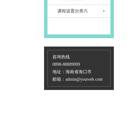
课程设置分类六
咨询热线
0898-88889999
地址：海南省海口市
邮箱：admin@youweb.com