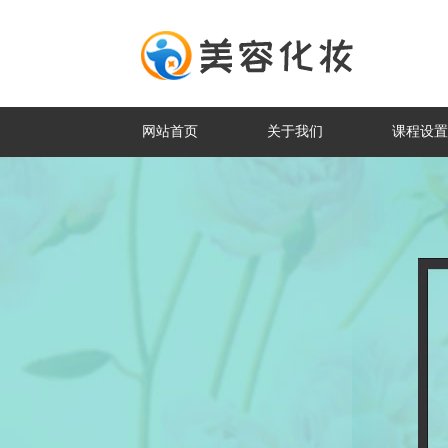
网站首页
关于我们
课程设置