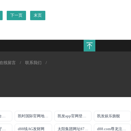
下一页
末页
在线留言
/
联系我们
/
kb88凯时平台登录官网
凯时国际官网地址登录唯一官方网址
凯发app官网登录网址
凯发娱乐旗舰
凯发K8旗舰厅注册登录
d88续AG发财网
太阳集团网址8722
d88.com尊龙注册网址