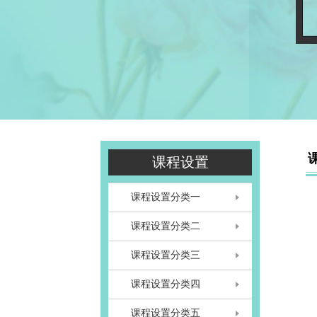
课程设置
课程设置分类一
课程设置分类二
课程设置分类三
课程设置分类四
课程设置分类五