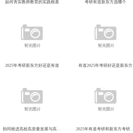
如何夯实教师教育的实践根基
考研有道新东方选哪个
2025年考研新东方好还是有道
有道2025年考研好还是新东方
协同推进高校高质量发展与高效能治理
2025年有道考研和新东