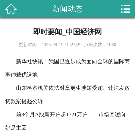



新闻动态
首页
关于我们
即时要闻_中国经济网
课程设置
更新时间：2025-09-19 10:27:29 点击次数：
1060
新闻动态
新华社快讯：我国已逐步成为面向全球的国际商
成功案例
事仲裁优选地
行业资讯
山东检察机关依法对章更生涉嫌受贿、违法发放
贷款案提起公诉
教学成果
前8个月A股新开户超1721万户——市场回暖向
在线留言
好是主因
联系我们