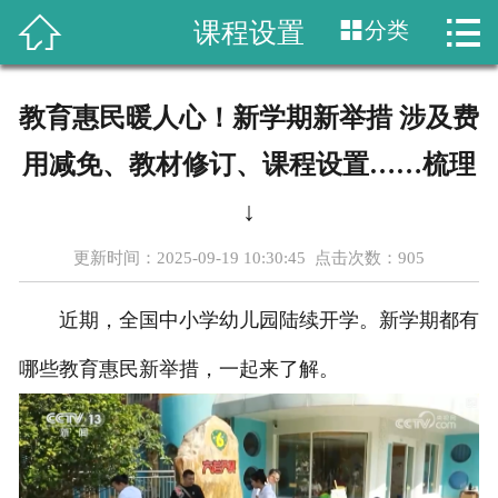




课程设置
分类
首页
关于我们
教育惠民暖人心！新学期新举措 涉及费
课程设置
用减免、教材修订、课程设置……梳理
新闻动态
↓
更新时间：2025-09-19 10:30:45 点击次数：
905
成功案例
近期，全国中小学幼儿园陆续开学。新学期都有
行业资讯
哪些教育惠民新举措，一起来了解。
教学成果
在线留言
联系我们