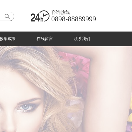
咨询热线
0898-88889999
教学成果
在线留言
联系我们