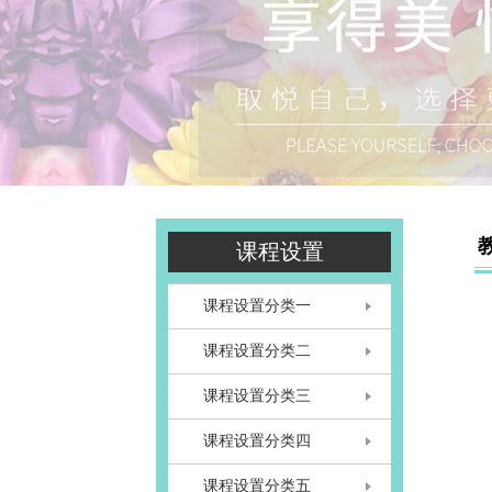
课程设置
课程设置分类一
课程设置分类二
课程设置分类三
课程设置分类四
课程设置分类五