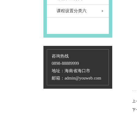
课程设置分类六
咨询热线
0898-88889999
地址：海南省海口市
邮箱：admin@youweb.com
上
下