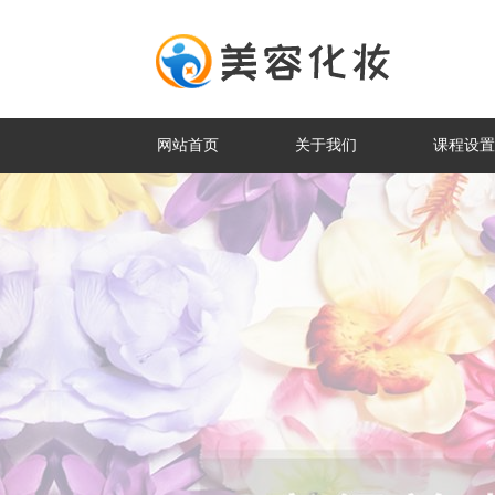
网站首页
关于我们
课程设置