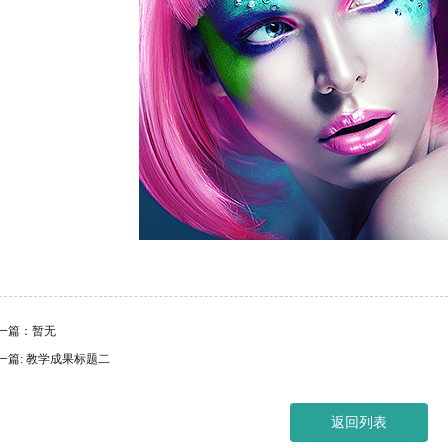
一篇：暂无
一篇: 教学成果标题二
返回列表