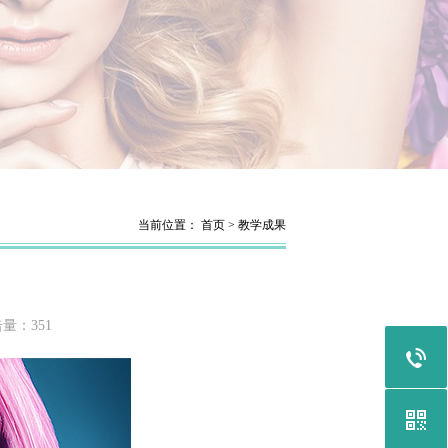
当前位置：
首页
>
教学成果
点击量：
351