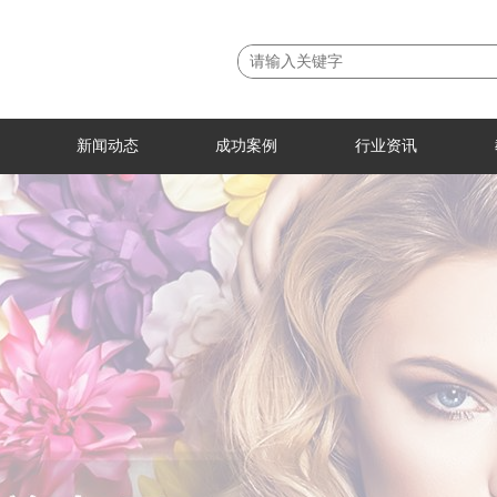
新闻动态
成功案例
行业资讯