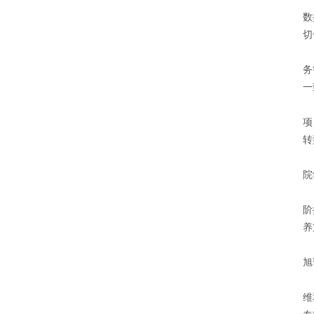
数
切
“
务
一
为
项
转
在
院
为
阶
养
“
旭
如
维