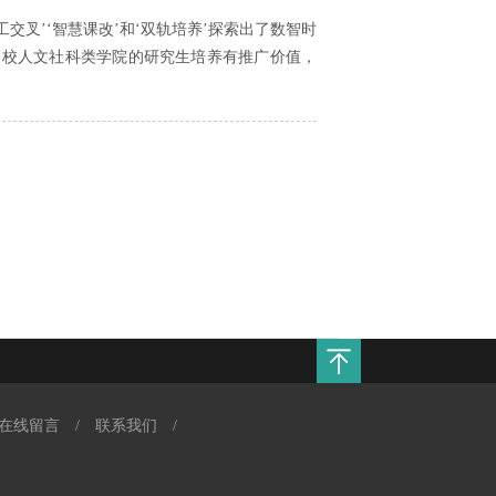
叉’‘智慧课改’和‘双轨培养’探索出了数智时
高校人文社科类学院的研究生培养有推广价值，
在线留言
/
联系我们
/