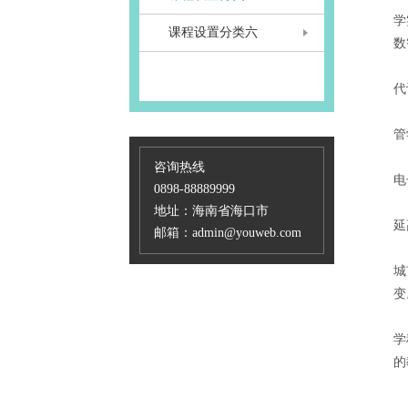
学
课程设置分类六
数
“
代
2
管
陈
咨询热线
电
0898-88889999
“
地址：海南省海口市
延
邮箱：admin@youweb.com
梁
城
变
据
学
的
近
陈