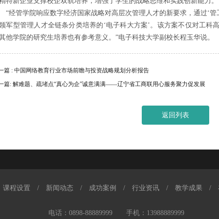
精特新企业支撑校企双轨培养，增强了学生的战略思维和实践创新能力。
经管学院响应数字经济国家战略对高层次管理人才的新要求，通过‘管工交
领军型管理人才全链条分类培养的‘电子科大方案’。该方案不仅对工科
其他学院的研究生培养也有参考意义。”电子科技大学副校长程玉华说。
一篇 : 中国网络教育行业市场前瞻与投资战略规划分析报告
一篇: 解难题、疏堵点“真心为企”诚意满满——辽宁省工商联用心服务聚力促发展
返回列表
课程设置
/
新闻动态
/
成功案例
/
行业资讯
/
教学成果
/
电话：0898-88889999 手机：13988889999