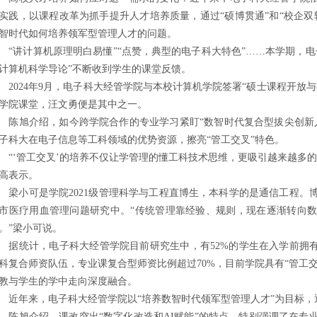
实践，以课程改革为抓手提升人才培养质量，通过“硕博贯通”和“校企双
智时代如何培养领军型管理人才的问题。
讲计算机原理明白易懂”“点赞，典型的电子科大特色”……本学期，电
计算机科学导论”不断收到学生的课堂反馈。
024年9月，电子科大经管学院与本校计算机学院签署“硕士课程开放与
学院课堂，汪文勇便是其中之一。
旭介绍，如今跨学院合作的专业学习紧盯“数智时代复合型拔尖创新人
子科大在电子信息等工科领域的优势资源，擦亮“管工交叉”特色。
‘管工交叉’的培养不仅让学管理的懂工科技术思维，更吸引越来越多的
高表示。
小可是学院2021级管理科学与工程直博生，本科学的是通信工程。
市医疗用血管理问题研究中。“传统管理靠经验、规则，现在逐渐转向
。”梁小可说。
统计，电子科大经管学院目前研究生中，有52%的学生在入学前拥有
科复合师资队伍，专业课复合型师资比例超过70%，目前学院具有“管工交
教与学生的学中走向深度融合。
年来，电子科大经管学院以“培养数智时代领军型管理人才”为目标，
旭介绍，课改突出“数字化改造和AI赋能”的特点，特别强调了在专