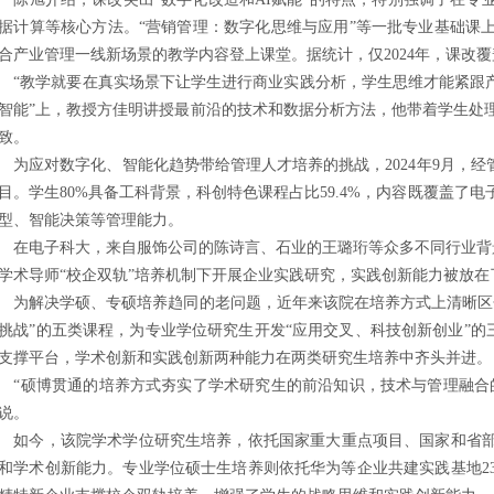
据计算等核心方法。“营销管理：数字化思维与应用”等一批专业基础课
合产业管理一线新场景的教学内容登上课堂。据统计，仅2024年，课改覆盖
教学就要在真实场景下让学生进行商业实践分析，学生思维才能紧跟产
智能”上，教授方佳明讲授最前沿的技术和数据分析方法，他带着学生处
致。
应对数字化、智能化趋势带给管理人才培养的挑战，2024年9月，经管
目。学生80%具备工科背景，科创特色课程占比59.4%，内容既覆盖了
型、智能决策等管理能力。
电子科大，来自服饰公司的陈诗言、石业的王璐珩等众多不同行业背景
学术导师“校企双轨”培养机制下开展企业实践研究，实践创新能力被放在
解决学硕、专硕培养趋同的老问题，近年来该院在培养方式上清晰区分
挑战”的五类课程，为专业学位研究生开发“应用交叉、科技创新创业”的三
支撑平台，学术创新和实践创新两种能力在两类研究生培养中齐头并进。
硕博贯通的培养方式夯实了学术研究生的前沿知识，技术与管理融合的
说。
今，该院学术学位研究生培养，依托国家重大重点项目、国家和省部
和学术创新能力。专业学位硕士生培养则依托华为等企业共建实践基地23